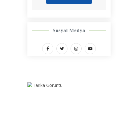
Sosyal Medya
Balıkesir Bandırma bölgesinde 7/24 yol yardım ve
oto kurtarma hizmeti sunan Ertuğ Oto Kurtarıcı,
her türlü araç arızası ve yol yardım ihtiyacınızda
yanınızdadır.