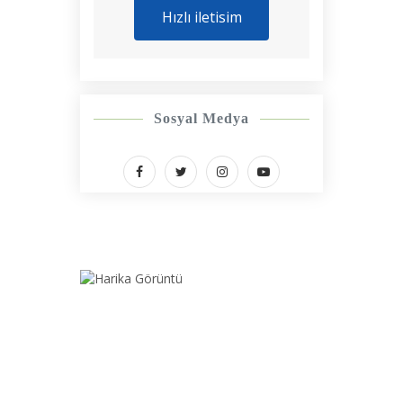
Hızlı iletisim
Sosyal Medya
Balıkesir Bandırma bölgesinde 7/24 yol yardım ve
oto kurtarma hizmeti sunan Ertuğ Oto Kurtarıcı,
her türlü araç arızası ve yol yardım ihtiyacınızda
yanınızdadır.